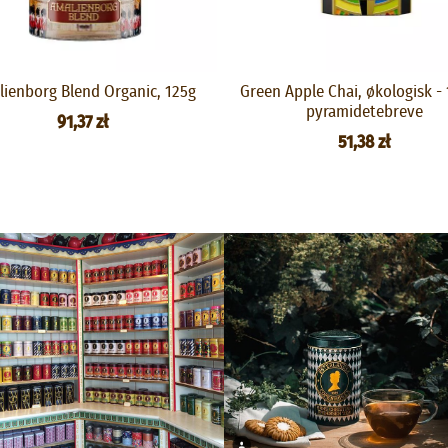
ienborg Blend Organic, 125g
Green Apple Chai, økologisk - 
pyramidetebreve
91,37 zł
51,38 zł