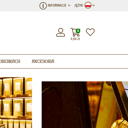
INFORMACJE
JĘZYK:
0
0,00
zł
orebkach
Akcesoria