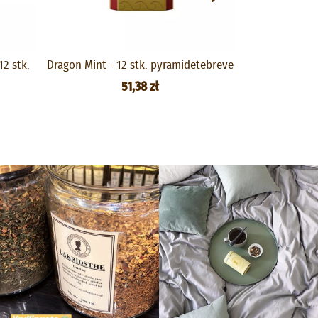
12 stk.
Dragon Mint - 12 stk. pyramidetebreve
Rosenb
pyr
51,38 zł