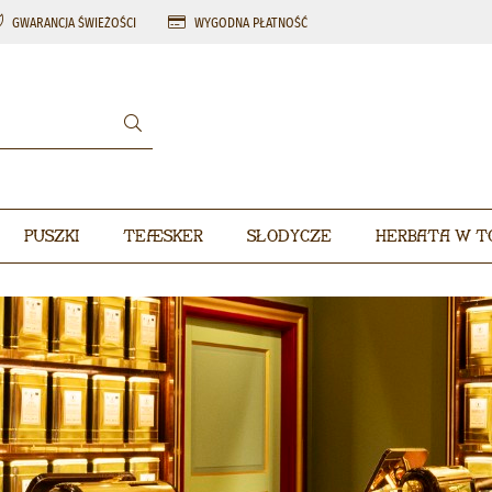
GWARANCJA ŚWIEŻOŚCI
WYGODNA PŁATNOŚĆ
Puszki
Teæsker
Słodycze
Herbata w t