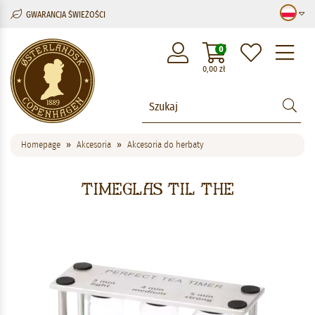
GWARANCJA ŚWIEŻOŚCI
M
0
0,00
zł
Homepage
Akcesoria
Akcesoria do herbaty
Timeglas til the