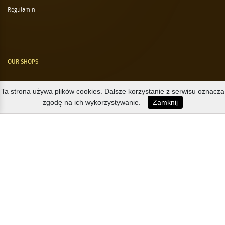
Regulamin
OUR SHOPS
Nørre Voldgade 9 (Nørreport)
Ta strona używa plików cookies. Dalsze korzystanie z serwisu oznacza
zgodę na ich wykorzystywanie.
Zamknij
Magasin, Kgs. Nytorv
Falkonér Allé 11 (Frederiksberg)
Likørstræde 5 (Kgs. Lyngby)
B2B / EXPORT
+45 3313 1009
sales@osterlandsk.dk
PRIVATE CONSUMER / WEBSHOP
+45 3313 1000