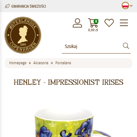
GWARANCJA ŚWIEŻOŚCI
M
0
0,00
zł
Homepage
Akcesoria
Porcelana
Henley - Impressionist Irises