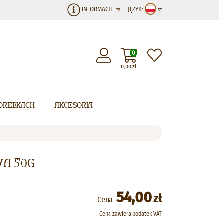
INFORMACJE
JĘZYK:
0
0,00
zł
orebkach
Akcesoria
wa 50g
54,00
zł
Cena:
Cena zawiera podatek VAT