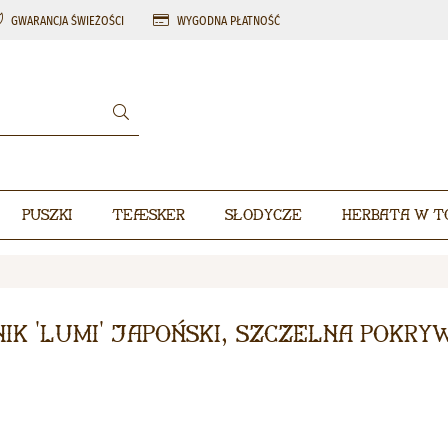
GWARANCJA ŚWIEŻOŚCI
WYGODNA PŁATNOŚĆ
Puszki
Teæsker
Słodycze
Herbata w t
ik 'Lumi' japoński, szczelna pokry