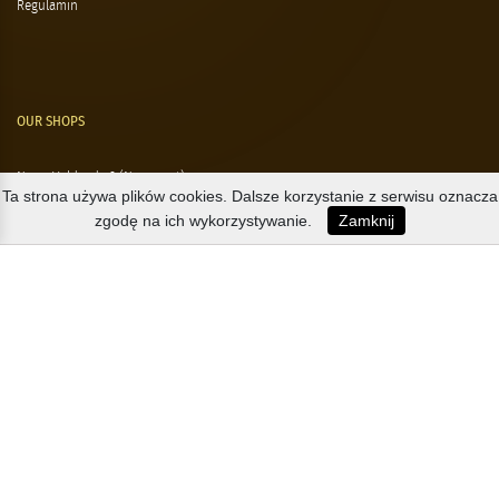
Regulamin
OUR SHOPS
Nørre Voldgade 9 (Nørreport)
Ta strona używa plików cookies. Dalsze korzystanie z serwisu oznacza
Magasin, Kgs. Nytorv
zgodę na ich wykorzystywanie.
Zamknij
Falkonér Allé 11 (Frederiksberg)
Likørstræde 5 (Kgs. Lyngby)
B2B / EXPORT
+45 3313 1009
sales@osterlandsk.dk
PRIVATE CONSUMER / WEBSHOP
+45 3313 1000