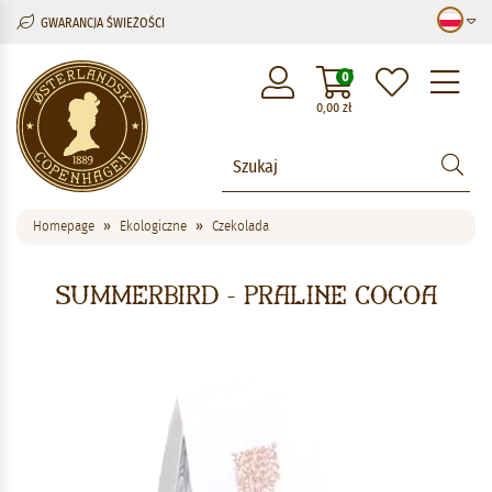
GWARANCJA ŚWIEŻOŚCI
M
0
0,00
zł
Homepage
Ekologiczne
Czekolada
Summerbird - Praline Cocoa