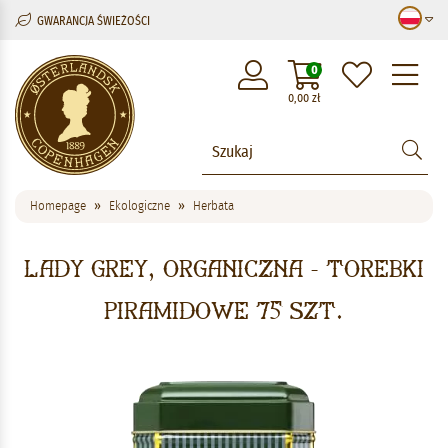
GWARANCJA ŚWIEŻOŚCI
M
0
0,00
zł
Homepage
Ekologiczne
Herbata
Lady Grey, organiczna - torebki
piramidowe 75 szt.