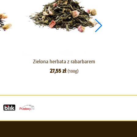
Zielona herbata z rabarbarem
Herb
27,55 zł
(100g)