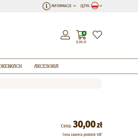
INFORMACJE
JĘZYK:
0
0,00
zł
orebkach
Akcesoria
30,00
zł
Cena:
Cena zawiera podatek VAT