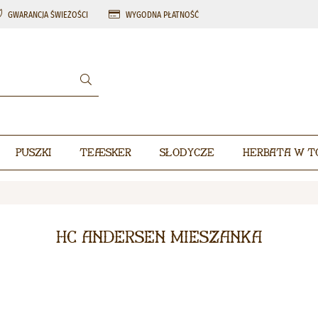
GWARANCJA ŚWIEŻOŚCI
WYGODNA PŁATNOŚĆ
Puszki
Teæsker
Słodycze
Herbata w t
HC Andersen mieszanka