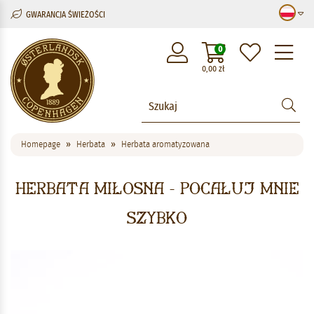
GWARANCJA ŚWIEŻOŚCI
M
0
0,00
zł
Homepage
Herbata
Herbata aromatyzowana
Herbata miłosna - Pocałuj mnie
szybko