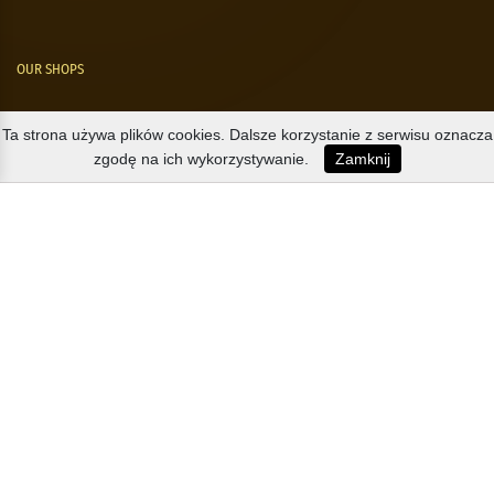
OUR SHOPS
Nørre Voldgade 9 (Nørreport)
Ta strona używa plików cookies. Dalsze korzystanie z serwisu oznacza
zgodę na ich wykorzystywanie.
Zamknij
Magasin, Kgs. Nytorv
Falkonér Allé 11 (Frederiksberg)
Likørstræde 5 (Kgs. Lyngby)
B2B / EXPORT
+45 3313 1009
sales@osterlandsk.dk
PRIVATE CONSUMER / WEBSHOP
+45 3313 1000
butik@osterlandsk.dk