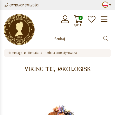
GWARANCJA ŚWIEŻOŚCI
M
0
0,00
zł
Homepage
Herbata
Herbata aromatyzowana
Viking Te, økologisk