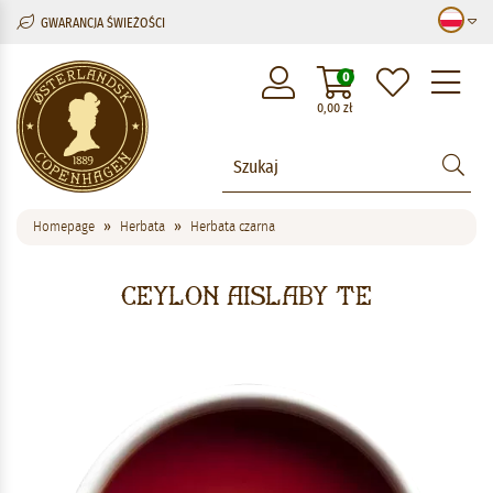
GWARANCJA ŚWIEŻOŚCI
M
0
0,00
zł
Homepage
Herbata
Herbata czarna
Ceylon Aislaby Te