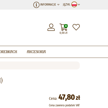
INFORMACJE
JĘZYK:
0
0,00
zł
orebkach
Akcesoria
)
47,80
zł
Cena:
Cena zawiera podatek VAT