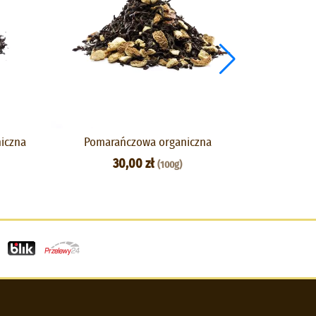
niczna
Pomarańczowa organiczna
Imperial
30,00 zł
(100g)