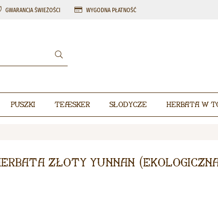
GWARANCJA ŚWIEŻOŚCI
WYGODNA PŁATNOŚĆ
Puszki
Teæsker
Słodycze
Herbata w t
Herbata Złoty Yunnan (ekologiczna