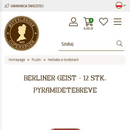
GWARANCJA ŚWIEŻOŚCI
M
0
0,00
zł
Homepage
Puszki
Herbata w torebkach
Berliner Geist - 12 stk.
pyramidetebreve