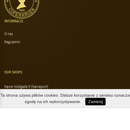
INFORMACJE
O nas
Regulamin
OUR SHOPS
Nørre Voldgade 9 (Nørreport)
Ta strona używa plików cookies. Dalsze korzystanie z serwisu oznacza
Magasin, Kgs. Nytorv
zgodę na ich wykorzystywanie.
Zamknij
Falkonér Allé 11 (Frederiksberg)
Likørstræde 5 (Kgs. Lyngby)
B2B / EXPORT