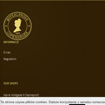
INFORMACJE
O nas
Regulamin
OUR SHOPS
Nørre Voldgade 9 (Nørreport)
Ta strona używa plików cookies. Dalsze korzystanie z serwisu oznacza
Magasin, Kgs. Nytorv