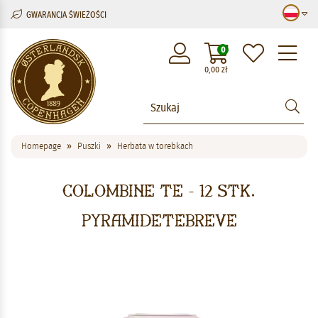
GWARANCJA ŚWIEŻOŚCI
M
0
0,00
zł
Homepage
Puszki
Herbata w torebkach
Colombine Te - 12 stk.
pyramidetebreve