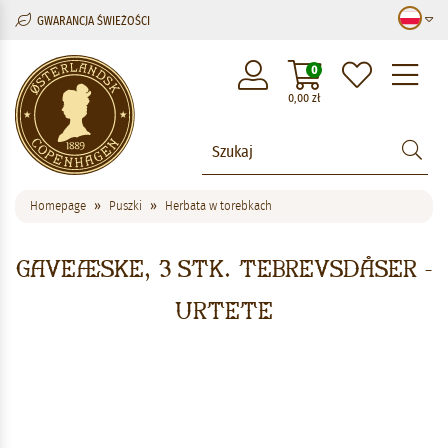
GWARANCJA ŚWIEŻOŚCI
M
0
0,00
zł
Homepage
Puszki
Herbata w torebkach
Gaveæske, 3 stk. tebrevsdåser -
UrteTe