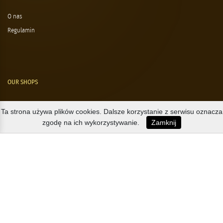
O nas
Regulamin
OUR SHOPS
Nørre Voldgade 9 (Nørreport)
Ta strona używa plików cookies. Dalsze korzystanie z serwisu oznacza
zgodę na ich wykorzystywanie.
Zamknij
Magasin, Kgs. Nytorv
Falkonér Allé 11 (Frederiksberg)
Likørstræde 5 (Kgs. Lyngby)
B2B / EXPORT
+45 3313 1009
sales@osterlandsk.dk
PRIVATE CONSUMER / WEBSHOP