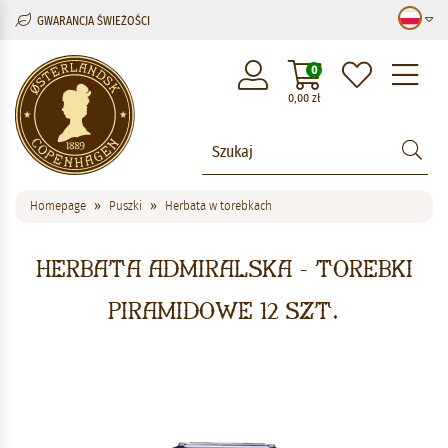
GWARANCJA ŚWIEŻOŚCI
M
0
0,00
zł
Homepage
Puszki
Herbata w torebkach
Herbata admiralska - torebki
piramidowe 12 szt.