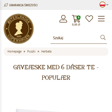
GWARANCJA ŚWIEŻOŚCI
M
0
0,00
zł
Homepage
Puszki
Herbata
Gaveæske med 6 dåser te -
Populær