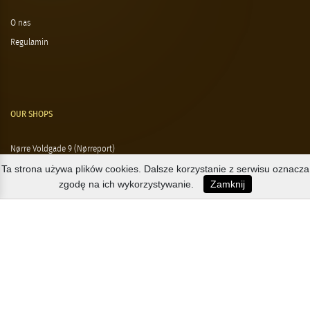
O nas
Regulamin
OUR SHOPS
Nørre Voldgade 9 (Nørreport)
Ta strona używa plików cookies. Dalsze korzystanie z serwisu oznacza
Magasin, Kgs. Nytorv
zgodę na ich wykorzystywanie.
Zamknij
Falkonér Allé 11 (Frederiksberg)
Likørstræde 5 (Kgs. Lyngby)
B2B / EXPORT
+45 3313 1009
sales@osterlandsk.dk
PRIVATE CONSUMER / WEBSHOP