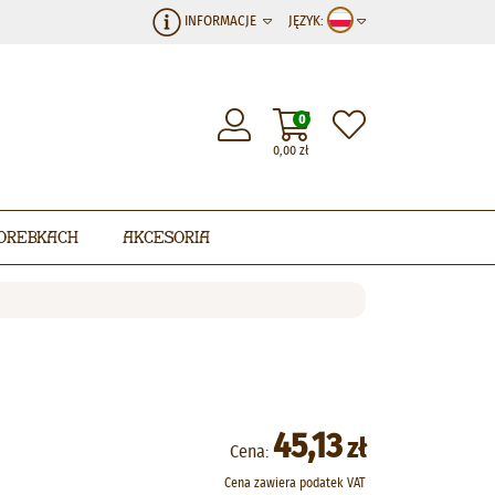
INFORMACJE
JĘZYK:
0
0,00
zł
orebkach
Akcesoria
45,13
zł
Cena:
Cena zawiera podatek VAT