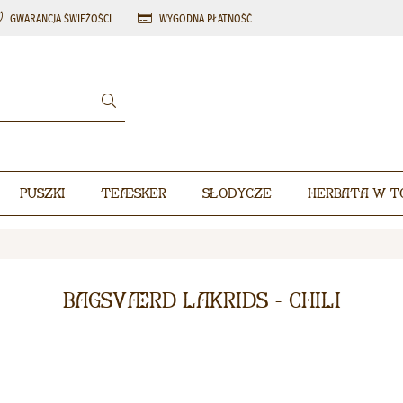
GWARANCJA ŚWIEŻOŚCI
WYGODNA PŁATNOŚĆ
Puszki
Teæsker
Słodycze
Herbata w t
Bagsværd Lakrids - Chili