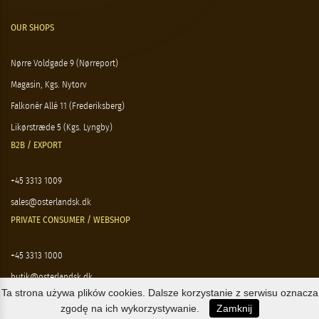
OUR SHOPS
Nørre Voldgade 9 (Nørreport)
Magasin, Kgs. Nytorv
Falkonér Allé 11 (Frederiksberg)
Likørstræde 5 (Kgs. Lyngby)
B2B / EXPORT
+45 3313 1009
sales@osterlandsk.dk
PRIVATE CONSUMER / WEBSHOP
+45 3313 1000
butik@osterlandsk.dk
Ta strona używa plików cookies. Dalsze korzystanie z serwisu oznacza
zgodę na ich wykorzystywanie.
Zamknij