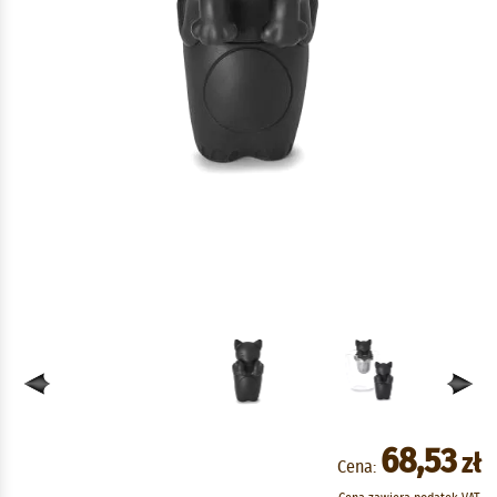
68,53
zł
Cena: