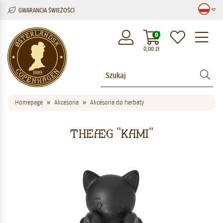
GWARANCJA ŚWIEŻOŚCI
M
0
0,00
zł
Homepage
Akcesoria
Akcesoria do herbaty
Theæg "Kami"