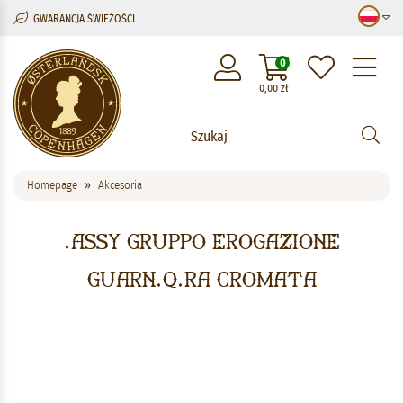
GWARANCJA ŚWIEŻOŚCI
M
0
0,00
zł
Homepage
Akcesoria
.Assy gruppo erogazione
guarn.q.ra Cromata