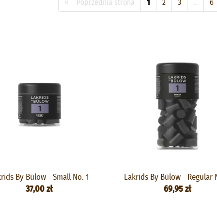
« Poprzednia strona
1
2
3
...
6
rids By Bülow - Small No. 1
Lakrids By Bülow - Regular 
37,00 zł
69,95 zł