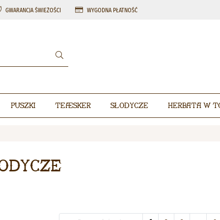
GWARANCJA ŚWIEŻOŚCI
WYGODNA PŁATNOŚĆ
Puszki
Teæsker
Słodycze
Herbata w t
odycze