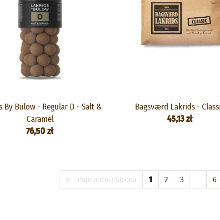
s By Bülow - Regular D - Salt &
Bagsværd Lakrids - Class
Caramel
45,13 zł
76,50 zł
« Poprzednia strona
1
2
3
...
6