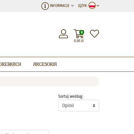
INFORMACJE
JĘZYK:
0
0,00
zł
orebkach
Akcesoria
Sortuj według: