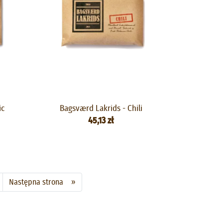
ic
Bagsværd Lakrids - Chili
45,13 zł
Następna strona »