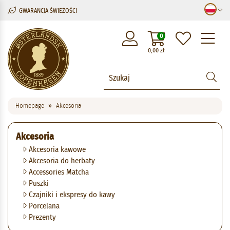
GWARANCJA ŚWIEŻOŚCI
M
0
0,00
zł
Homepage
Akcesoria
Akcesoria
Akcesoria kawowe
Akcesoria do herbaty
Accessories Matcha
Puszki
Czajniki i ekspresy do kawy
Porcelana
Prezenty