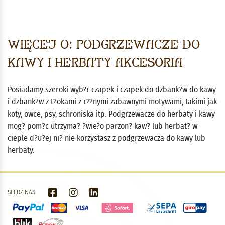
Więcej o: Podgrzewacze do
kawy i herbaty Akcesoria
Posiadamy szeroki wyb?r czapek i czapek do dzbank?w do kawy
i dzbank?w z t?okami z r??nymi zabawnymi motywami, takimi jak
koty, owce, psy, schroniska itp. Podgrzewacze do herbaty i kawy
mog? pom?c utrzyma? ?wie?o parzon? kaw? lub herbat? w
cieple d?u?ej ni? nie korzystasz z podgrzewacza do kawy lub
herbaty.
ŚLEDŹ NAS: