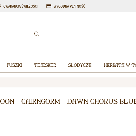
GWARANCJA ŚWIEŻOŚCI
WYGODNA PŁATNOŚĆ
Puszki
Teæsker
Słodycze
Herbata w t
oon - Cairngorm - Dawn Chorus Blu