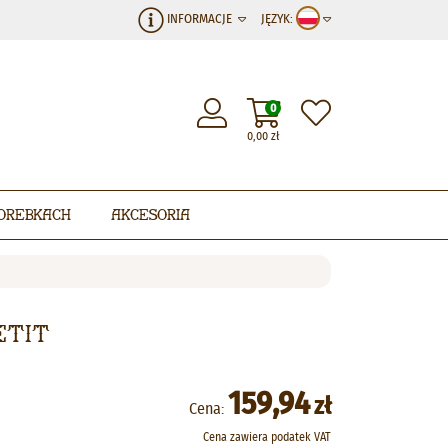
INFORMACJE
JĘZYK:
0
0,00
zł
orebkach
Akcesoria
etit
159,94
zł
Cena:
Cena zawiera podatek VAT