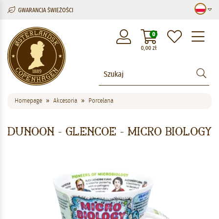
GWARANCJA ŚWIEŻOŚCI
M
0
0,00
zł
Homepage
Akcesoria
Porcelana
Dunoon - Glencoe - Micro Biology