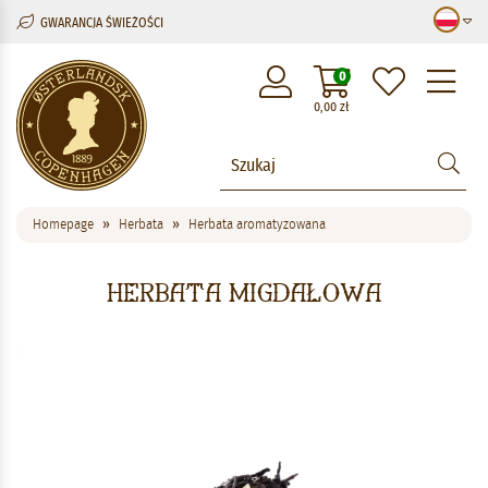
GWARANCJA ŚWIEŻOŚCI
M
0
0,00
zł
Homepage
Herbata
Herbata aromatyzowana
Herbata migdałowa