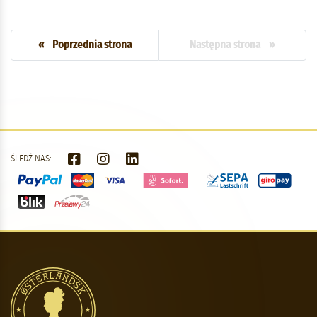
« Poprzednia strona
Następna strona »
ŚLEDŹ NAS: