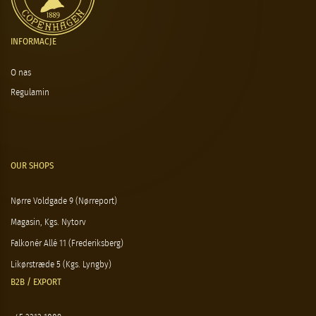
INFORMACJE
O nas
Regulamin
OUR SHOPS
Nørre Voldgade 9 (Nørreport)
Magasin, Kgs. Nytorv
Falkonér Allé 11 (Frederiksberg)
Likørstræde 5 (Kgs. Lyngby)
B2B / EXPORT