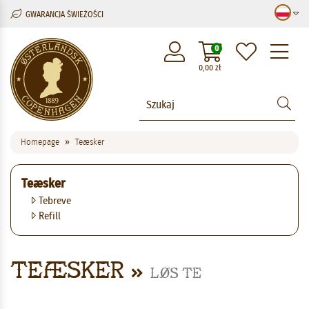
GWARANCJA ŚWIEŻOŚCI
M
0
0,00
zł
Homepage
Teæsker
Teæsker
Tebreve
Refill
Teæsker
Løs te