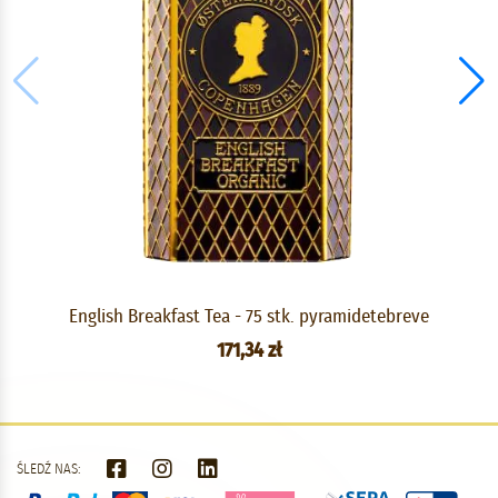
English Breakfast Tea - 75 stk. pyramidetebreve
171,34 zł
ŚLEDŹ NAS: