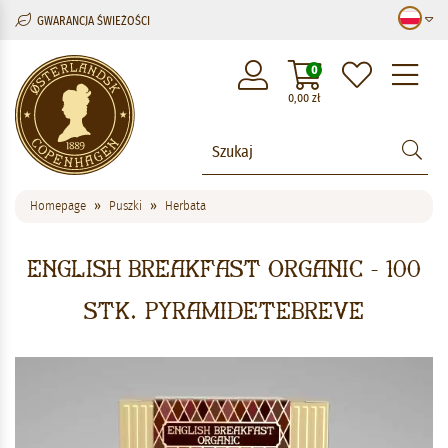
GWARANCJA ŚWIEŻOŚCI
M
0
0,00
zł
Homepage
Puszki
Herbata
English Breakfast Organic - 100
stk. pyramidetebreve