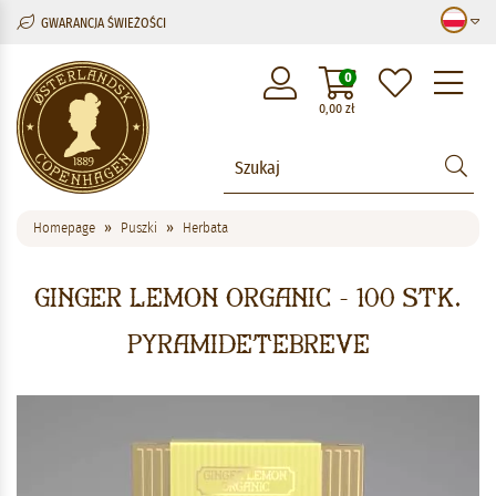
GWARANCJA ŚWIEŻOŚCI
M
0
0,00
zł
Homepage
Puszki
Herbata
Ginger Lemon Organic - 100 stk.
pyramidetebreve