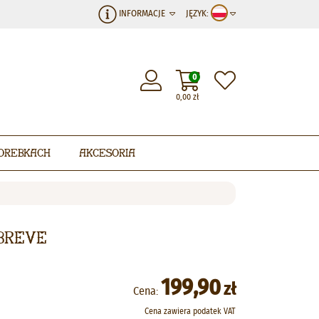
INFORMACJE
JĘZYK:
0
0,00
zł
orebkach
Akcesoria
ebreve
199,90
zł
Cena:
Cena zawiera podatek VAT