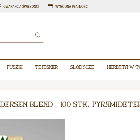
GWARANCJA ŚWIEŻOŚCI
WYGODNA PŁATNOŚĆ
Puszki
Teæsker
Słodycze
Herbata w t
dersen Blend - 100 stk. pyramidet