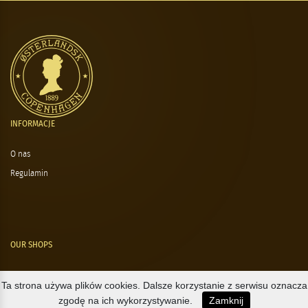
INFORMACJE
O nas
Regulamin
OUR SHOPS
Nørre Voldgade 9 (Nørreport)
Ta strona używa plików cookies. Dalsze korzystanie z serwisu oznacza
zgodę na ich wykorzystywanie.
Zamknij
Magasin, Kgs. Nytorv