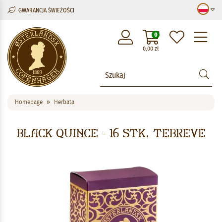
GWARANCJA ŚWIEŻOŚCI
M
0
0,00
zł
Homepage
Herbata
Black Quince - 16 stk. tebreve