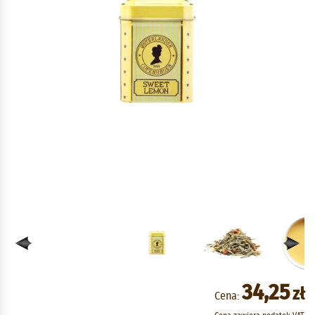
34,25
zł
Cena: